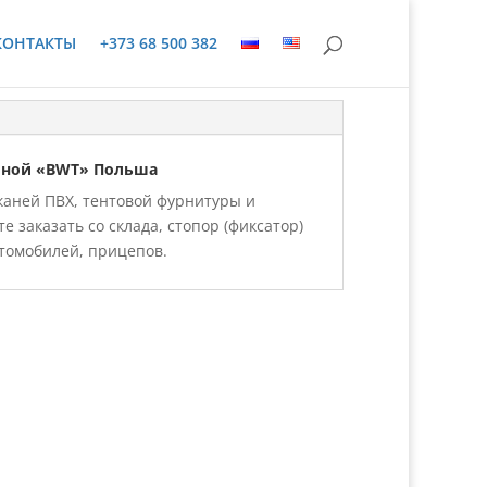
КОНТАКТЫ
+373 68 500 382
иной «BWT» Польша
каней ПВХ, тентовой фурнитуры и
 заказать со склада, стопор (фиксатор)
втомобилей, прицепов.